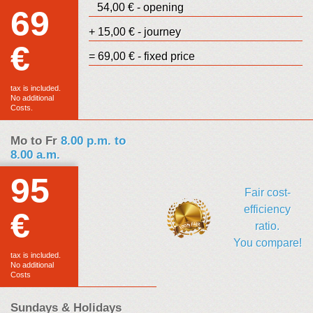
54,00 € - opening
69
+ 15,00 € - journey
€
Euro
= 69,00 € - fixed price
sales
tax is included.
No additional
Costs.
Mo to Fr
8.00 p.m. to
8.00 a.m.
95
Fair cost-
efficiency
€
Euro
ratio.
You compare!
sales
tax is included.
No additional
Costs
Sundays & Holidays